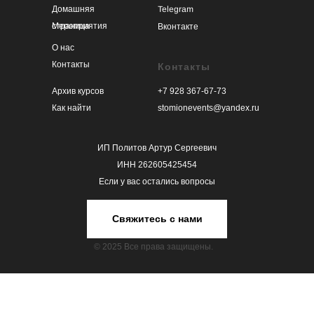
Telegram
Домашняя
страница
Мероприятия
Вконтакте
О нас
Контакты
Контакты
Архив курсов
+7 928 367-67-73
Как найти
stomionevents@yandex.ru
ИП Политов Артур Сергеевич
ИНН 262605425454
Если у вас остались вопросы
Свяжитесь с нами
© 2025 Все права защищены.