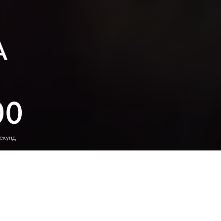
А
00
екунд