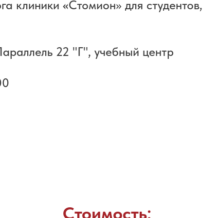
рга клиники
«
Стомион» для студентов,
араллель 22 "Г", учебный центр
00
Стоимость: