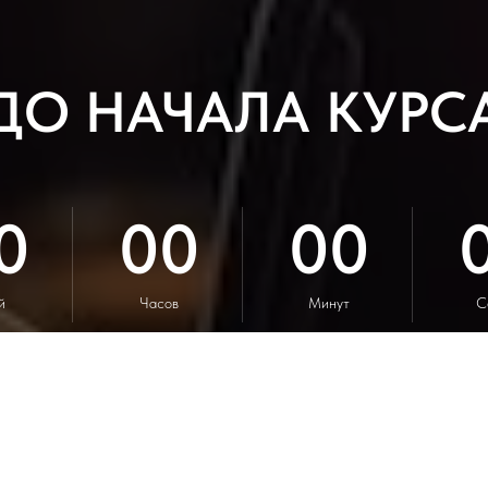
ДО НАЧАЛА КУРС
0
00
00
й
Часов
Минут
С
Остались вопросы?