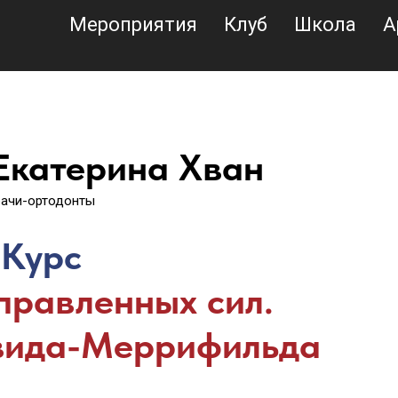
Мероприятия
Клуб
Школа
А
 Екатерина Хван
ачи-ортодонты
Курс
правленных сил.
вида-Меррифильда