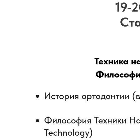
19-2
Ст
Техника н
Философи
История ортодонтии (
Философия Техники Нап
Technology)