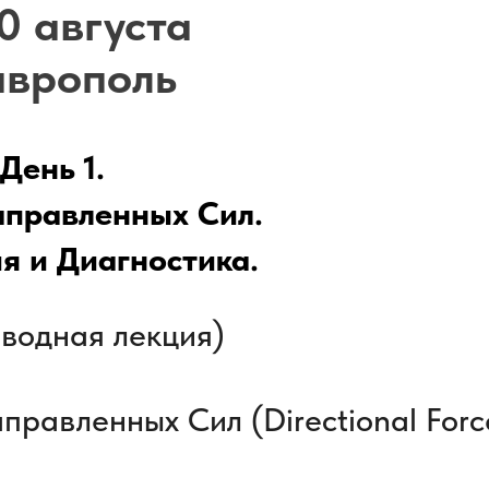
0 августа
аврополь
День 1.
аправленных Сил.
я и Диагностика.
вводная лекция)
равленных Сил (Directional Forc