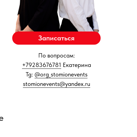
Записаться
По вопросам:
+79283676781
Екатерина
Tg:
@org_stomionevents
stomionevents@yandex.ru
e