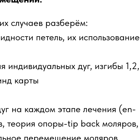
их случаев разберём:
идности петель, их использование
 индивидуальных дуг, изгибы 1,2
инд карты
уг на каждом этапе лечения (en-
, теория опоры-tip back моляров,
льное перемещение моляров,