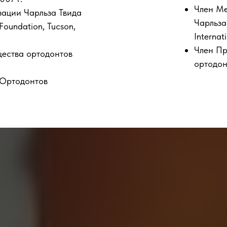
Член М
ации Чарльза Твида
Чарльза
 Foundation, Tucson,
Internat
Член П
ества ортодонтов
ортодон
 Ортодонтов