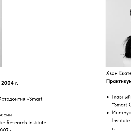
Хван Екат
Практикую
2004 г.
Главный
Ортодонтия «Smart
"Smart O
Инструк
оссии
Institut
c Research Institute
г.
007 г.