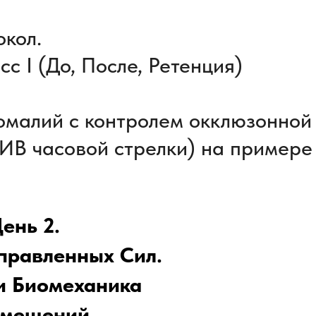
окол.
с I (До, После, Ретенция)
номалий с контролем окклюзонной
ИВ часовой стрелки) на примере
ень 2.
правленных Сил.
и Биомеханика
емещений.